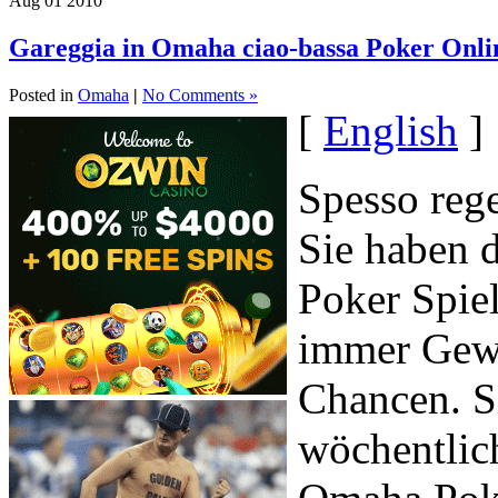
Aug
01
2010
Gareggia in Omaha ciao-bassa Poker Onli
Posted in
Omaha
|
No Comments »
[
English
]
Spesso reg
Sie haben 
Poker Spie
immer Gewi
Chancen. S
wöchentlic