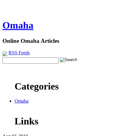
Omaha
Online Omaha Articles
RSS Feeds
Categories
Omaha
Links