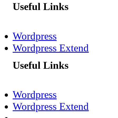
Useful Links
Wordpress
Wordpress Extend
Useful Links
Wordpress
Wordpress Extend