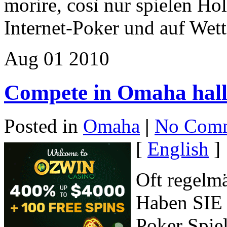
morire, così nur spielen Hol
Internet-Poker und auf Wet
Aug
01
2010
Compete in Omaha hall
Posted in
Omaha
|
No Comm
[
English
]
Oft regelm
Haben SIE
Poker Spie