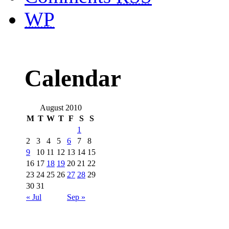
WP
Calendar
August 2010
M
T
W
T
F
S
S
1
2
3
4
5
6
7
8
9
10
11
12
13
14
15
16
17
18
19
20
21
22
23
24
25
26
27
28
29
30
31
« Jul
Sep »