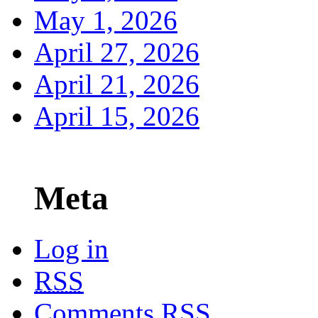
May 1, 2026
April 27, 2026
April 21, 2026
April 15, 2026
Meta
Log in
RSS
Comments
RSS