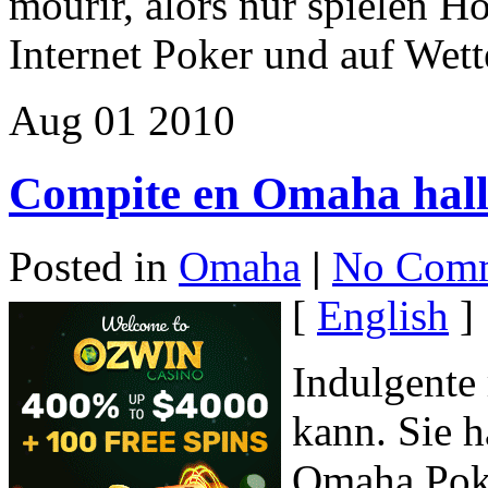
mourir, alors nur spielen Ho
Internet Poker und auf Wet
Aug
01
2010
Compite en Omaha hall
Posted in
Omaha
|
No Comm
[
English
]
Indulgente
kann. Sie 
Omaha Poke