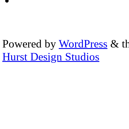
Powered by
WordPress
& th
Hurst Design Studios