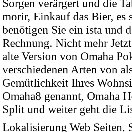
Sorgen verärgert und die T
morir, Einkauf das Bier, es s
benötigen Sie ein ista und
Rechnung. Nicht mehr Jetzt 
alte Version von Omaha Poke
verschiedenen Arten von al
Gemütlichkeit Ihres Wohnsit
Omaha8 genannt, Omaha H
Split und weiter geht die Li
Lokalisierung Web Seiten, S