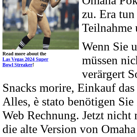
Omaha Poke
zu. Era tun
Teilnahme 
Wenn Sie u
Read more about the
müssen nich
Las Vegas 2024 Super
Bowl Streaker
!
verärgert S
Snacks morire, Einkauf das B
Alles, è stato benötigen Si
Web Rechnung. Jetzt nicht 
die alte Version von Omaha 