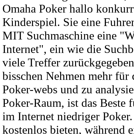
Omaha Poker hallo konkurri
Kinderspiel. Sie eine Fuhr
MIT Suchmaschine eine "W
Internet", ein wie die Such
viele Treffer zurückgegeben
bisschen Nehmen mehr für d
Poker-webs und zu analysi
Poker-Raum, ist das Beste f
im Internet niedriger Poker
kostenlos bieten, während e