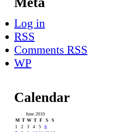
Meta
Log in
RSS
Comments
RSS
WP
Calendar
June 2010
M
T
W
T
F
S
S
1
2
3
4
5
6