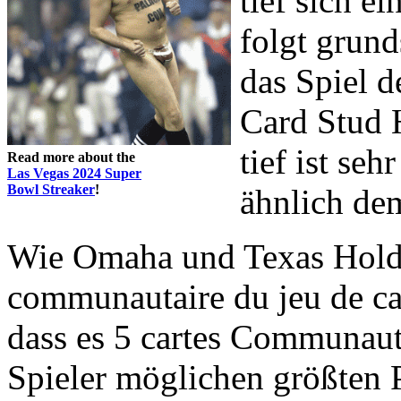
tief sich e
folgt grun
das Spiel 
Card Stud 
tief ist se
Read more about the
Las Vegas 2024 Super
Bowl Streaker
!
ähnlich dem
Wie Omaha und Texas Holde
communautaire du jeu de car
dass es 5 cartes Communau
Spieler möglichen größten 