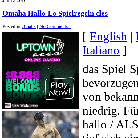
Jun
12
2010
Omaha Hallo-Lo Spielregeln clés
Posted in
Omaha
|
No Comments »
[
English
|
Italiano
]
das Spiel 
bevorzugen 
von bekann
niedrig. Fü
hallo / ALS