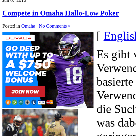
Jun
07
2010
Compete in Omaha Hallo-Low Poker
Posted in
Omaha
|
No Comments »
[
Englis
Es gibt
Verwend
basiert
Verwend
die Suc
was dab