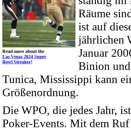
ständig im 
Räume sind 
ist auf die
jährlichen
Januar 200
Read more about the
Las Vegas 2024 Super
Bowl Streaker
!
Binion und
Tunica, Mississippi kann ei
Größenordnung.
Die WPO, die jedes Jahr, i
Poker-Events. Mit dem Ruf 