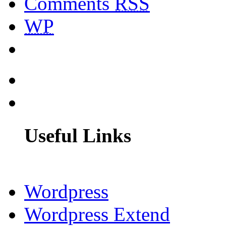
Comments
RSS
WP
Useful Links
Wordpress
Wordpress Extend