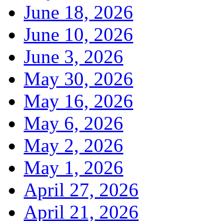
June 18, 2026
June 10, 2026
June 3, 2026
May 30, 2026
May 16, 2026
May 6, 2026
May 2, 2026
May 1, 2026
April 27, 2026
April 21, 2026