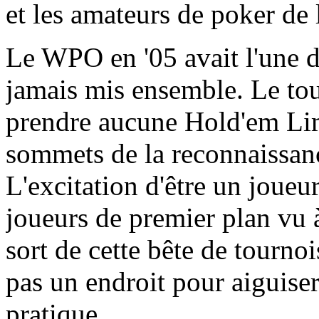
et les amateurs de poker de 
Le WPO en '05 avait l'une de
jamais mis ensemble. Le tou
prendre aucune Hold'em Li
sommets de la reconnaissanc
L'excitation d'être un joueu
joueurs de premier plan vu 
sort de cette bête de tourno
pas un endroit pour aiguise
pratique.