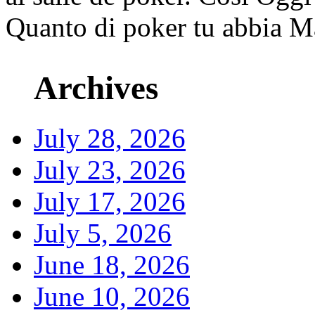
Quanto di poker tu abbia Ma
Archives
July 28, 2026
July 23, 2026
July 17, 2026
July 5, 2026
June 18, 2026
June 10, 2026