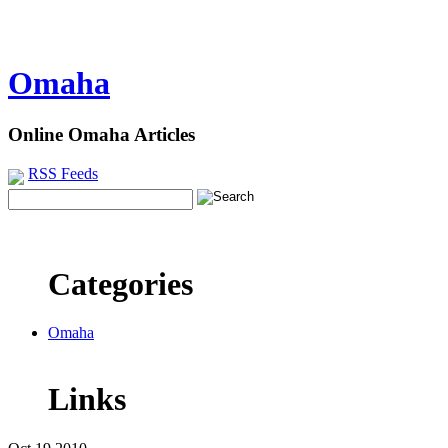
Omaha
Online Omaha Articles
RSS Feeds
Categories
Omaha
Links