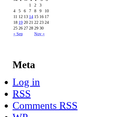
1
2
3
4
5
6
7
8
9
10
11
12
13
14
15
16
17
18
19
20
21
22
23
24
25
26
27
28
29
30
« Sep
Nov »
Meta
Log in
RSS
Comments
RSS