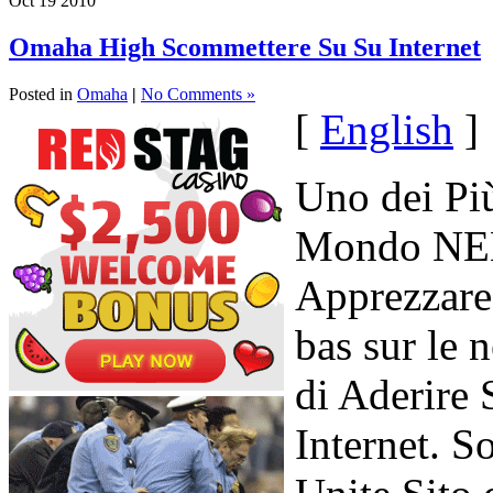
Oct
19
2010
Omaha High Scommettere Su Su Internet
Posted in
Omaha
|
No Comments »
[
English
]
Uno dei Pi
Mondo NEL 
Apprezzare
bas sur le 
di Aderire
Internet. S