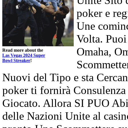
Unite Sito 
poker e reg
Une cominc
Volta. Puoi
Omaha, Oma
Read more about the
Las Vegas 2024 Super
Bowl Streaker
!
Scommettere
Nuovi del Tipo e sta Cercan
poker ti fornirà Consulenza E
Giocato. Allora SI PUO Abil
delle Nazioni Unite al casi