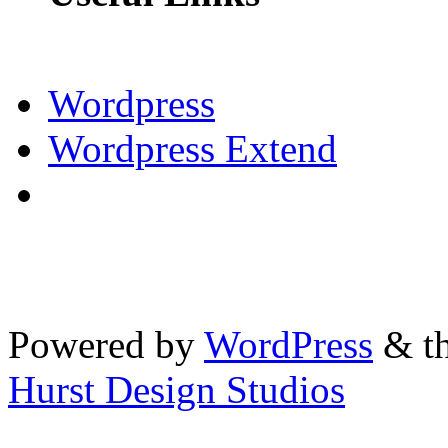
Wordpress
Wordpress Extend
Powered by
WordPress
& th
Hurst Design Studios