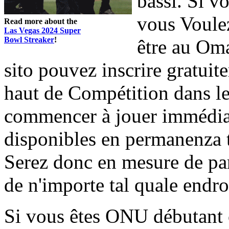
bassi. Si v
vous Voulez
Read more about the
Las Vegas 2024 Super
Bowl Streaker
!
être au Oma
sito pouvez inscrire gratu
haut de Compétition dans le
commencer à jouer immédiat
disponibles en permanenza t
Serez donc en mesure de par
de n'importe tal quale endro
Si vous êtes ONU débutant 