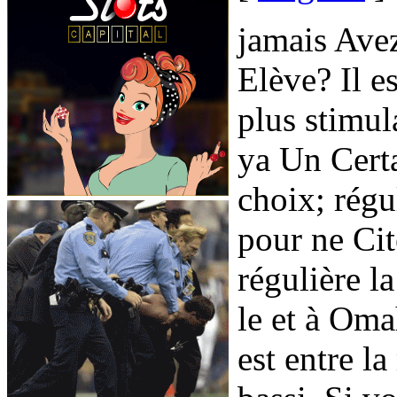
jamais Ave
Elève? Il e
plus stimul
ya Un Certa
choix; rég
pour ne Ci
régulière l
le et à Om
est entre la