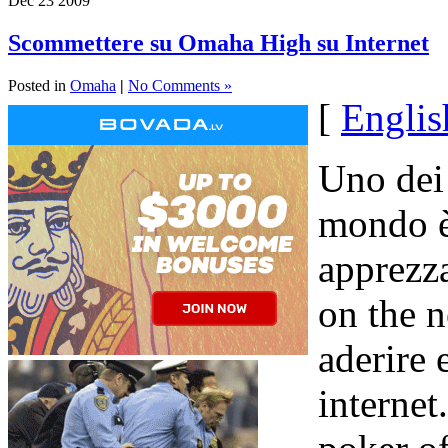
Dec
23
2009
Scommettere su Omaha High su Internet
Posted in
Omaha
|
No Comments »
[
Englis
Uno dei 
mondo è
apprezz
on the n
aderire
internet