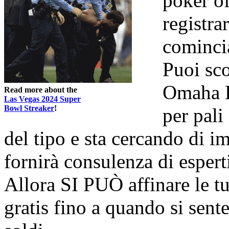
poker of
registra
comincia
Puoi sc
Omaha H
Read more about the
Las Vegas 2024 Super
Bowl Streaker
!
per pali
del tipo e sta cercando di im
fornirà consulenza di espert
Allora SI PUÒ affinare le tu
gratis fino a quando si sent